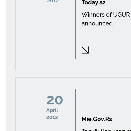
2012
Today.az
Winners of UGUR 
announced
20
April
2012
Mie.Gov.Rs