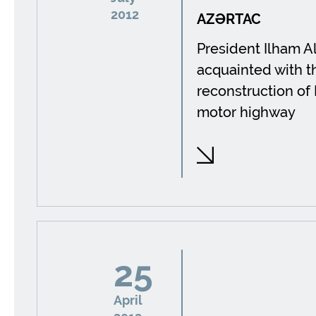
2012
AZƏRTAC
President Ilham A
acquainted with t
reconstruction of
motor highway
25
April