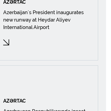
AZƏRTAC
Azerbaijan`s President inaugurates
new runway at Heydar Aliyev
International Airport
AZƏRTAC