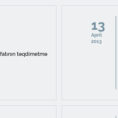
13
April
2013
afatının təqdimetmə