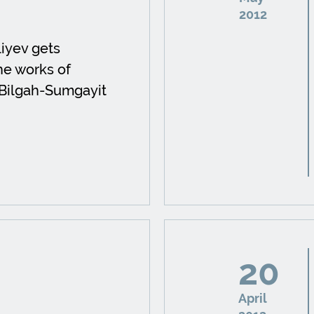
2012
liyev gets
he works of
 Bilgah-Sumgayit
20
April