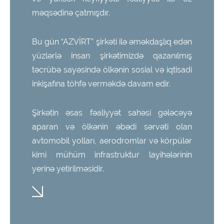
məqsədinə çatmışdır.
Bu gün “AZVİRT” şirkəti ilə əməkdaşlıq edən
yüzlərlə insan şirkətimizdə qazanılmış
təcrübə sayəsində ölkənin sosial və iqtisadi
inkişafına töhfə verməkdə davam edir.
Şirkətin əsas fəaliyyət sahəsi gələcəyə
aparan və ölkənin əbədi sərvəti olan
avtomobil yolları, aerodromlar və körpülər
kimi mühüm infrastruktur layihələrinin
yerinə yetirilməsidir.