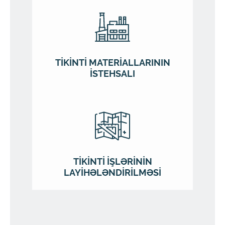
TİKİNTİ MATERİALLARININ
İSTEHSALI
TİKİNTİ İŞLƏRİNİN
LAYİHƏLƏNDİRİLMƏSİ