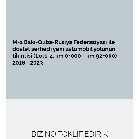
ası ilə
E-763 Magistral yolunda tikinti işləri:
yolunun
Belqrad– cənubi Adriatik,
 92+000)
hissə 1 Belqrad (Ostruznica) - Ljiq,
Kəsik 3 Obrenovac – Ub çərçivəsind
asfalt beton tikintisi,
Serbiya Respublikası
2017 - 2018
BİZ NƏ TƏKLİF EDİRİK