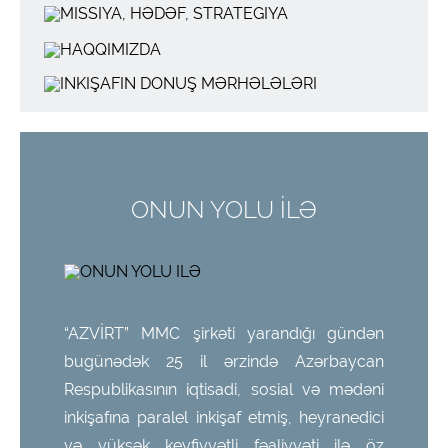
HAQQIMIZDA
İNKİŞAFIN DÖNÜŞ
MƏRHƏLƏLƏRİ
ONUN YOLU İLƏ
“AZVİRT” MMC şirkəti yarandığı gündən
bugünədək 25 il ərzində Azərbaycan
Respublikasının iqtisadi, sosial və mədəni
inkişafına paralel inkişaf etmiş, heyranedici
və yüksək keyfiyyətli fəaliyyəti ilə öz