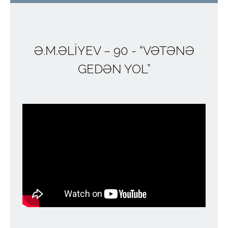
Ə.M.ƏLİYEV – 90 - “VƏTƏNƏ
GEDƏN YOL”