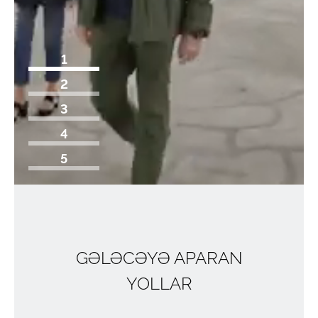
1
2
3
4
5
MİSSİYA,
GƏLƏCƏYƏ APARAN
HƏDƏF,
YOLLAR
STRATEGİYA