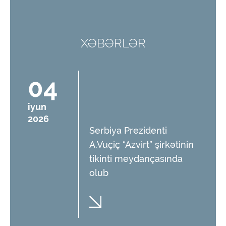
XƏBƏRLƏR
04
iyun
2026
Serbiya Prezidenti
A.Vuçiç “Azvirt” şirkətinin
tikinti meydançasında
olub