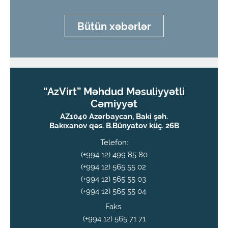
Bütün xəbərlər
“AzVirt” Məhdud Məsuliyyətli
Cəmiyyət
AZ1040 Azərbaycan, Baki şəh.
Bakıxanov qəs. B.Bünyatov küç. 26B
Telefon:
(+994 12) 499 85 80
(+994 12) 565 55 02
(+994 12) 565 55 03
(+994 12) 565 55 04
Faks:
(+994 12) 565 71 71