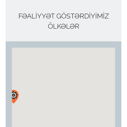
FƏALİYYƏT GÖSTƏRDİYİMİZ
ÖLKƏLƏR