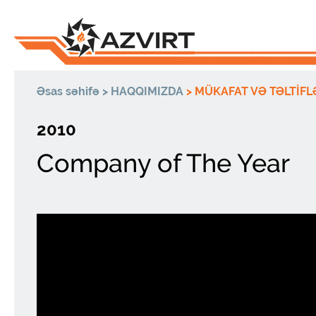
Əsas səhifə
>
HAQQIMIZDA
>
MÜKAFAT VƏ TƏLTİFL
2010
Company of The Year