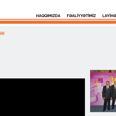
HAQQIMIZDA
FƏALİYYƏTİMİZ
LAYİH
ƏR